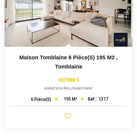
Maison Tomblaine 6 Pièce(s) 195 M2
,
Tomblaine
427 000 €
product.price.fees_charges.teaser
195
M²
Réf :
1317
6
Pièce(s)