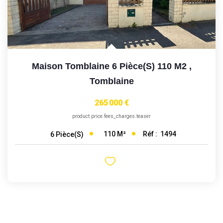
Maison Tomblaine 6 Pièce(s) 110 M2
,
Tomblaine
265 000 €
product.price.fees_charges.teaser
110
M²
Réf :
1494
6
Pièce(s)