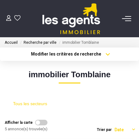
ACHETER
Accueil
Recherche par ville
immobilier Tomblaine
NOS AGENTS
Modifier les critères de recherche
Type de transaction
Localisation
Acheter
Localisation
BIENS VENDUS
immobilier Tomblaine
Type de bien
Sélectionnez...
Surface min
CONTACT
Plus de critères
Budget max
Tous les secteurs
ESTIMATION
Créer une alerte
Afficher la carte
5 annonce(s) trouvée(s)
Trier par