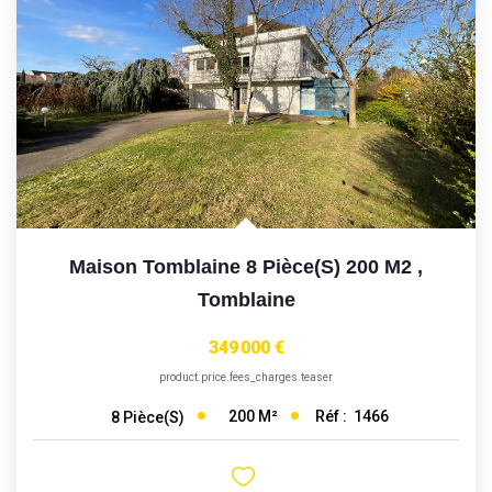
Maison Tomblaine 8 Pièce(s) 200 M2
,
Tomblaine
349 000 €
product.price.fees_charges.teaser
200
M²
Réf :
1466
8
Pièce(s)