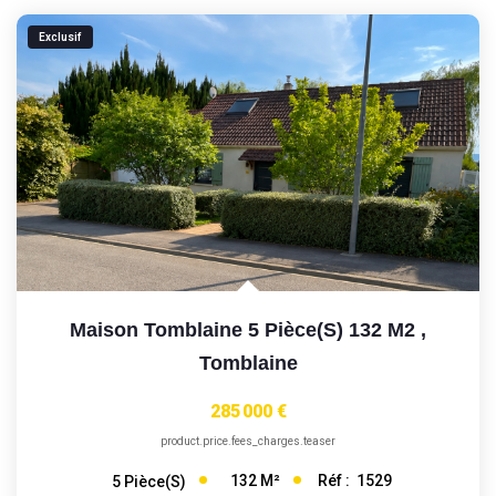
Exclusif
Maison Tomblaine 5 Pièce(s) 132 M2
,
Tomblaine
285 000 €
product.price.fees_charges.teaser
132
M²
Réf :
1529
5
Pièce(s)