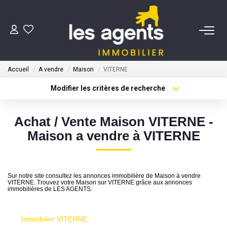
ACHETER
Accueil
A vendre
Maison
VITERNE
NOS AGENTS
Modifier les critères de recherche
Type de transaction
Localisation
Acheter
Localisation
BIENS VENDUS
Achat / Vente Maison VITERNE -
Type de bien
Sélectionnez...
Surface min
Maison a vendre à VITERNE
CONTACT
Plus de critères
Budget max
ESTIMATION
Sur notre site consultez les annonces immobilière de Maison à vendre
Créer une alerte
VITERNE. Trouvez votre Maison sur VITERNE grâce aux annonces
immobilières de LES AGENTS.
Immobilier VITERNE