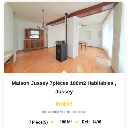
Maison Jussey 7pièces 188m2 Habitables
,
Jussey
99 000 €
product.price.fees_charges.teaser
188
M²
Réf :
1408
7
Pièce(s)