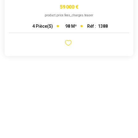
59 000 €
product.price.fees_charges.teaser
98
M²
Réf :
1388
4
Pièce(s)