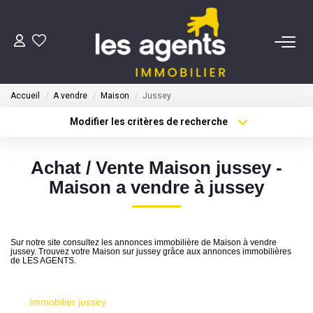
ACHETER
Accueil
A vendre
Maison
Jussey
NOS AGENTS
Modifier les critères de recherche
Type de transaction
Localisation
Acheter
Localisation
BIENS VENDUS
Achat / Vente Maison jussey -
Type de bien
Sélectionnez...
Surface min
Maison a vendre à jussey
CONTACT
Plus de critères
Budget max
ESTIMATION
Sur notre site consultez les annonces immobilière de Maison à vendre
Créer une alerte
jussey. Trouvez votre Maison sur jussey grâce aux annonces immobilières
de LES AGENTS.
Immobilier jussey