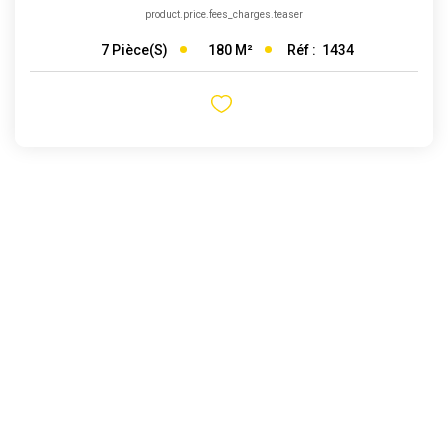
product.price.fees_charges.teaser
180
M²
Réf :
1434
7
Pièce(s)