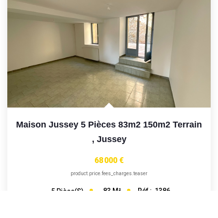
Maison Jussey 5 Pièces 83m2 150m2 Terrain
,
Jussey
68 000 €
product.price.fees_charges.teaser
83
M²
Réf :
1386
5
Pièce(s)