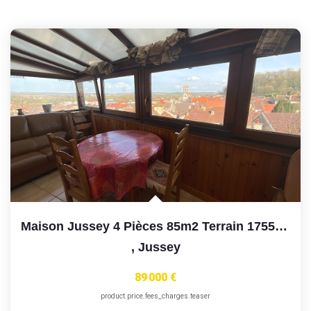
Maison Jussey 4 Pièces 85m2 Terrain 1755m2
,
Jussey
89 000 €
product.price.fees_charges.teaser