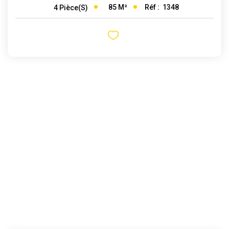
85
M²
Réf :
1348
4
Pièce(s)