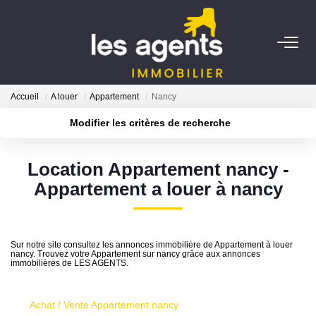
ACHETER
Accueil
A louer
Appartement
Nancy
NOS AGENTS
Modifier les critères de recherche
Type de transaction
Localisation
Acheter
Localisation
BIENS VENDUS
Location Appartement nancy -
Type de bien
Sélectionnez...
Surface min
Appartement a louer à nancy
CONTACT
Plus de critères
Budget max
ESTIMATION
Sur notre site consultez les annonces immobilière de Appartement à louer
Créer une alerte
nancy. Trouvez votre Appartement sur nancy grâce aux annonces
immobilières de LES AGENTS.
Achat / Vente Appartement nancy